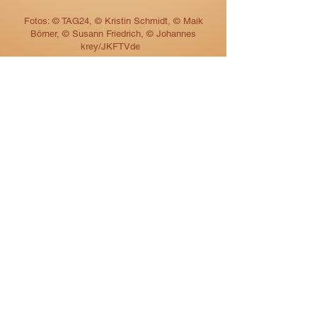
Fotos:
©
TAG24,
©
Kristin Schmidt,
©
Maik
Börner,
©
Susann Friedrich,
©
Johannes
krey/JKFTVde
TAG24 NEWS Deutschland GmbH
Ostra-Allee 18
01067 Dresden
Impressum
AGB
Datenschutz