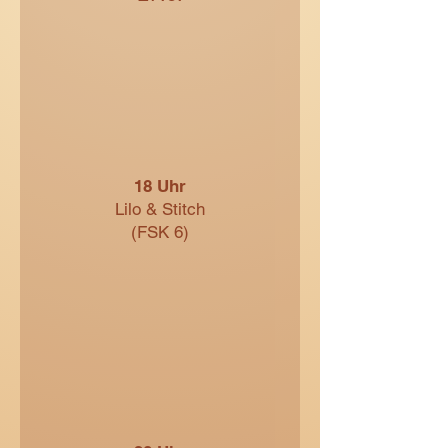
18 Uhr
Lilo & Stitch
(FSK 6)