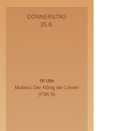
DONNERSTAG
25.6.
16 Uhr
Mufasa: Der König der Löwen
(FSK 6)