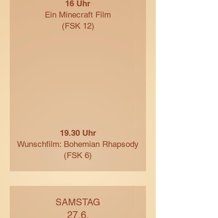
16 Uhr
Ein Minecraft Film
(FSK 12)
19.30 Uhr
Wunschfilm: Bohemian Rhapsody
(FSK 6)
SAMSTAG
27.6.