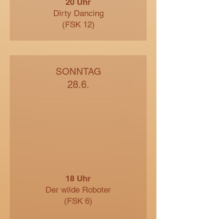
20 Uhr
Dirty Dancing
(FSK 12)
SONNTAG
28.6.
18 Uhr
Der wilde Roboter
(FSK 6)