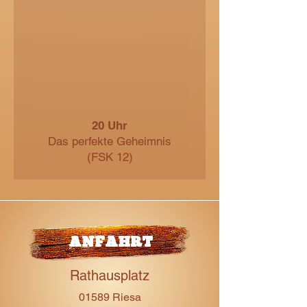
20 Uhr
Das perfekte Geheimnis
(FSK 12)
ANFAHRT
Rathausplatz
01589 Riesa