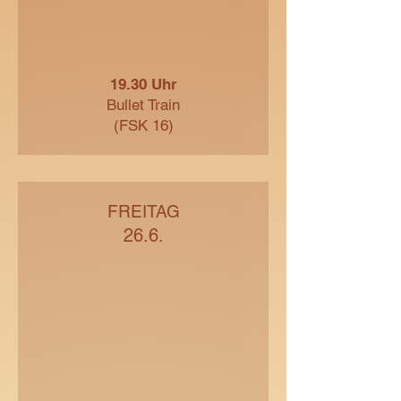
19.30 Uhr
Bullet Train
(FSK 16)
FREITAG
26.6.