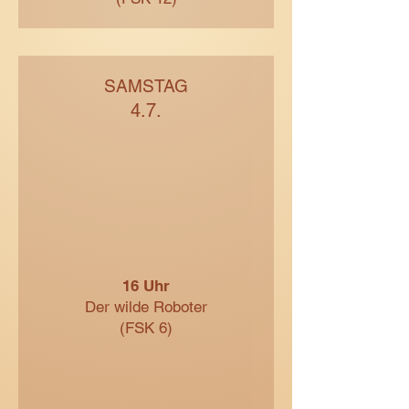
SAMSTAG
4.7.
16 Uhr
Der wilde Roboter
(FSK 6)