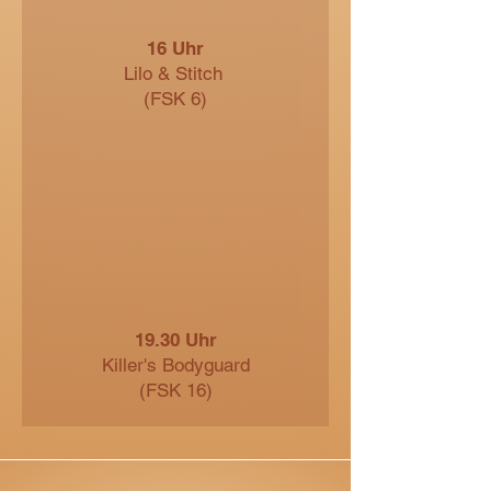
16 Uhr
Lilo & Stitch
(FSK 6)
19.30 Uhr
Killer's Bodyguard
(FSK 16)