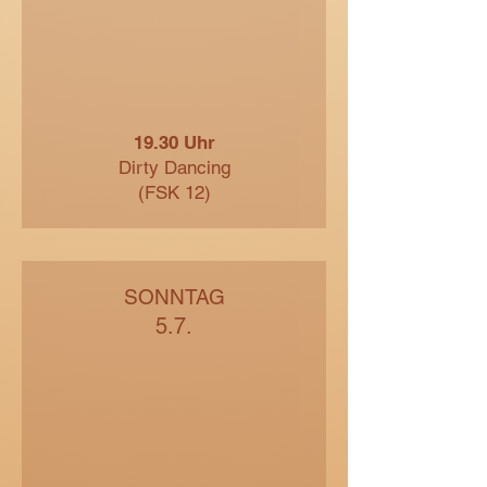
19.30 Uhr
Dirty Dancing
(FSK 12)
SONNTAG
5.7.