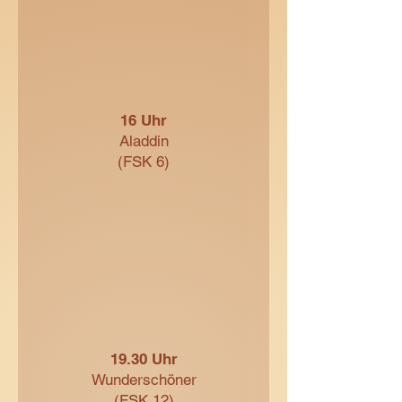
16 Uhr
Aladdin
(FSK 6)
19.30 Uhr
Wunderschöner
(FSK 12)