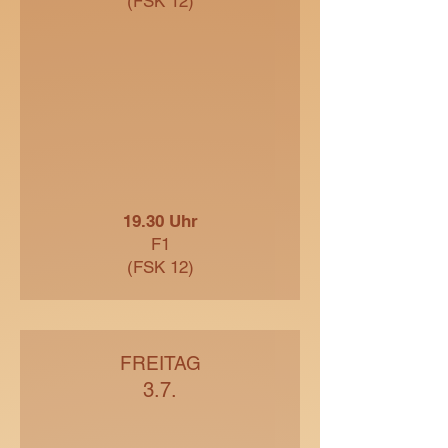
(FSK 12)
19.30 Uhr
F1
(FSK 12)
FREITAG
3.7.